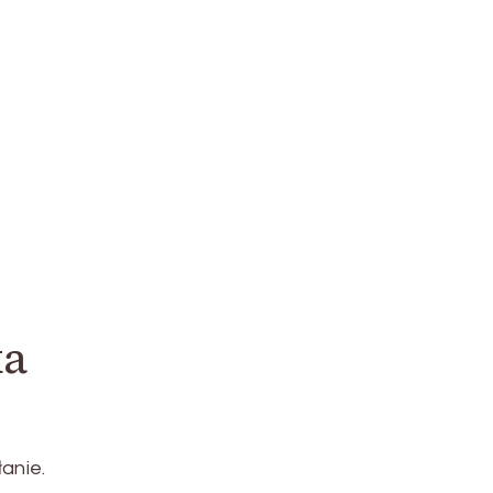
ka
anie.