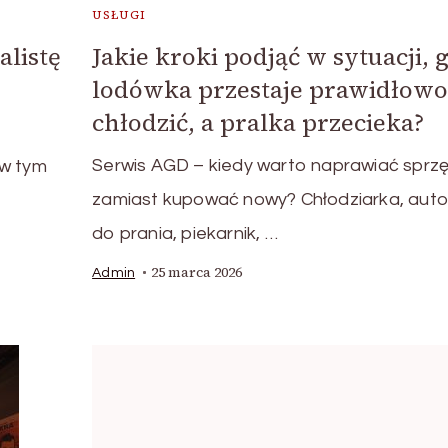
USŁUGI
alistę
Jakie kroki podjąć w sytuacji, 
lodówka przestaje prawidłow
chłodzić, a pralka przecieka?
Serwis AGD – kiedy warto naprawiać sprzę
 w tym
zamiast kupować nowy? Chłodziarka, aut
do prania, piekarnik, …
25 marca 2026
Admin