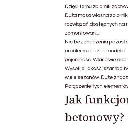
Dzięki temu zbiornik zachow
Duża masa własna zbiornika
rozwiązań dostępnych na r
zamontowaniu.
Nie bez znaczenia pozosta
problemu dobrać model od
pojemność. Właściwie dobra
Wysokiej jakości szambo b
wiele sezonów. Duże znacz
Połączenie tych elementów
Jak funkcjo
betonowy?