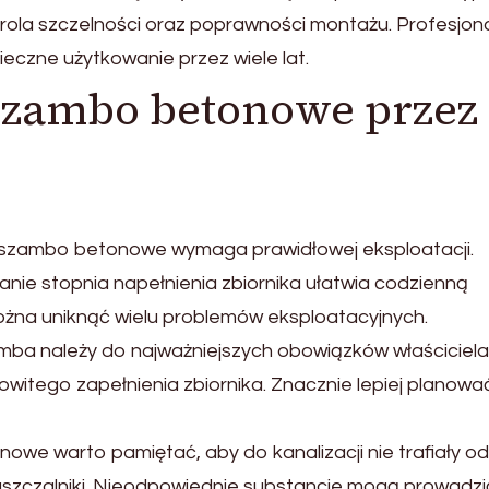
rola szczelności oraz poprawności montażu. Profesjon
ieczne użytkowanie przez wiele lat.
 szambo betonowe przez
 szambo betonowe wymaga prawidłowej eksploatacji.
ie stopnia napełnienia zbiornika ułatwia codzienną
ożna uniknąć wielu problemów eksploatacyjnych.
mba należy do najważniejszych obowiązków właściciela
witego zapełnienia zbiornika. Znacznie lepiej planowa
owe warto pamiętać, aby do kanalizacji nie trafiały o
zpuszczalniki. Nieodpowiednie substancje mogą prowadz