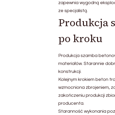
zapewnia wygodną eksploat
ze specjalistą.
Produkcja 
po kroku
Produkcja szamba betonowe
materiałów. Starannie dobr
konstrukcji.
Kolejnym krokiem beton tr
wzmocniona zbrojeniem, za
zakończeniu produkcji zbio
producenta.
Staranność wykonania poz