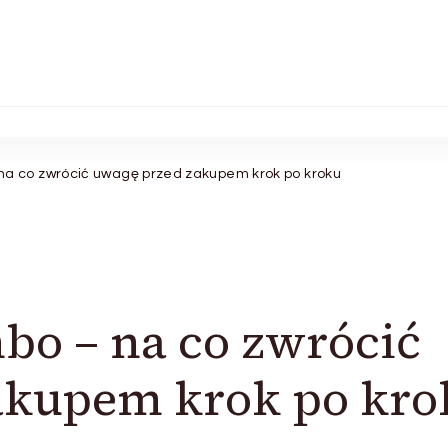
a co zwrócić uwagę przed zakupem krok po kroku
bo – na co zwrócić
akupem krok po kro