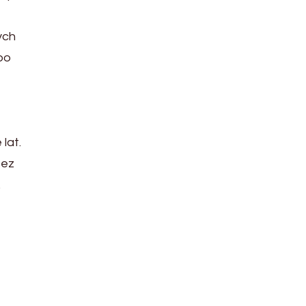
ych
po
lat.
zez
.