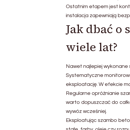
Ostatnim etapem jest kont
instalacja zapewniają bezp
Jak dbać o
wiele lat?
Nawet najlepiej wykonane
Systematyczne monitorowan
eksploatację. W efekcie m
Regularne opróżnianie sza
warto dopuszczać do całko
wywóz wcześniej.
Eksploatując szambo beton
stałe, farby, oleje czy ro