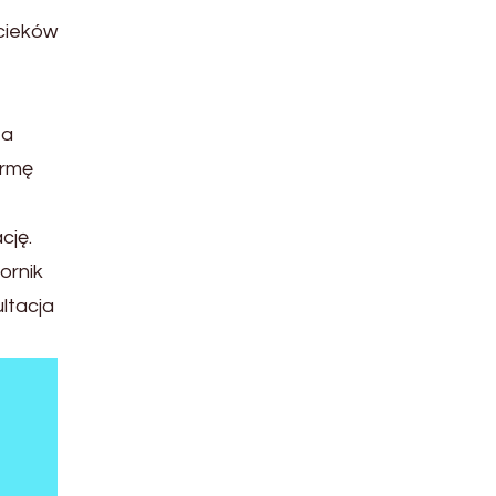
cieków
za
irmę
cję.
ornik
ltacja