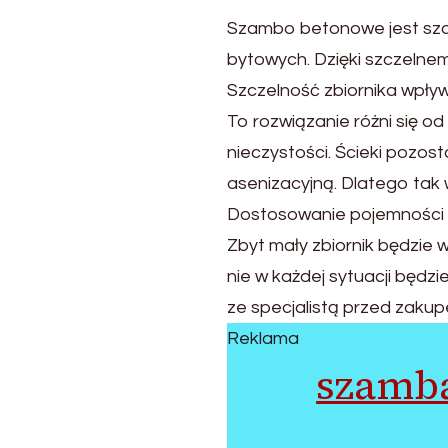
Szambo betonowe jest szc
bytowych. Dzięki szczelnem
Szczelność zbiornika wpły
To rozwiązanie różni się od
nieczystości. Ścieki pozos
asenizacyjną. Dlatego tak 
Dostosowanie pojemności d
Zbyt mały zbiornik będzie 
nie w każdej sytuacji będz
ze specjalistą przed zaku
Reklama
szamba